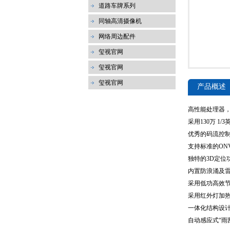
道路车牌系列
同轴高清摄像机
网络周边配件
玺视官网
玺视官网
玺视官网
产品概述
高性能处理器，1
采用130万 
优秀的码流控
支持标准的ONV
独特的3D定位
内置防浪涌及雷
采用低功高效
采用红外灯加热
一体化结构设
自动感应式“雨