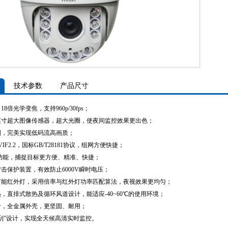
WT-
技术参数
产品尺寸
8倍光学变焦，支持960p/30fps；
1/3英寸超大图像传感器，超大光圈，使夜间监控效果更出色；
制，完美实现低码流高画质；
IF2.2，国标GB/T28181协议，组网方便快捷；
功能，捕捉目标更方便、精准、快捷；
击保护装置，有效防止6000V瞬时电压；
节能红外灯，采用倍率与红外灯功率匹配算法，夜视效果更均匀；
，直排式散热及循环风道设计，能适应-40~60℃的使用环境；
计，全金属外壳，更坚固、耐用；
刮”设计，实现全天候高清实时监控。